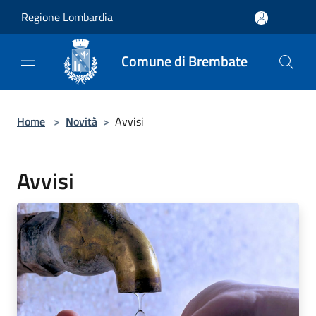
Salta al contenuto principale
Regione Lombardia
Comune di Brembate
Home
>
Novità
>
Avvisi
Avvisi