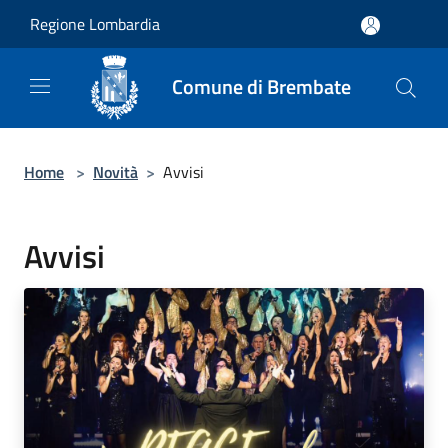
Salta al contenuto principale
Regione Lombardia
Comune di Brembate
Home
>
Novità
>
Avvisi
Avvisi