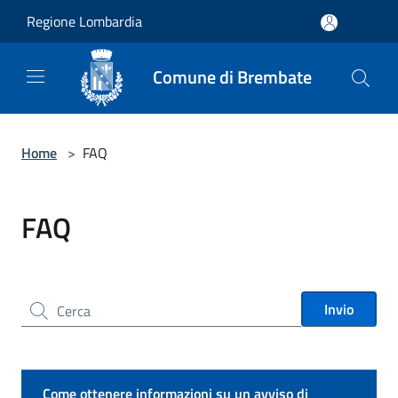
Salta al contenuto principale
Regione Lombardia
Comune di Brembate
Home
>
FAQ
FAQ
Cerca nel sito
Invio
Come ottenere informazioni su un avviso di