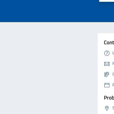
Cont
Prob