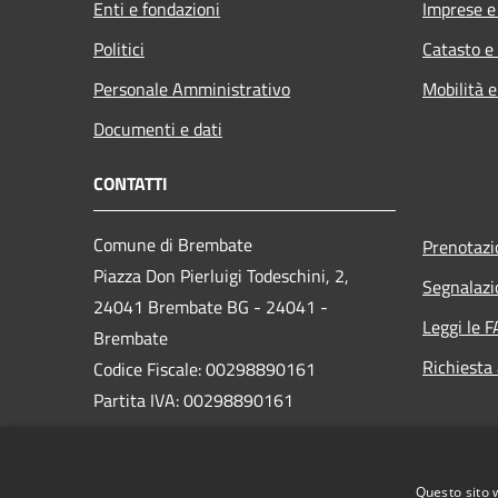
Enti e fondazioni
Imprese 
Politici
Catasto e
Personale Amministrativo
Mobilità e
Documenti e dati
CONTATTI
Comune di Brembate
Prenotaz
Piazza Don Pierluigi Todeschini, 2,
Segnalazi
24041 Brembate BG - 24041 -
Leggi le 
Brembate
Richiesta
Codice Fiscale: 00298890161
Partita IVA: 00298890161
PEC:
protocollo_brembate@legalmail.it
Questo sito 