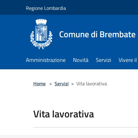
Salta al contenuto principale
Regione Lombardia
Comune di Brembate
Amministrazione
Novità
Servizi
Vivere 
Home
>
Servizi
>
Vita lavorativa
Vita lavorativa