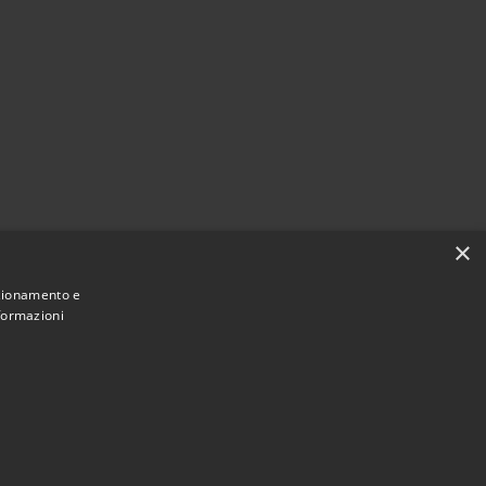
×
nzionamento e
nformazioni
Municipium
Accesso redazione
 Brembate • Powered by
•