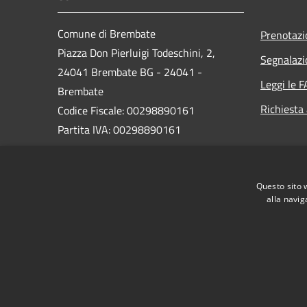
Comune di Brembate
Prenotaz
Piazza Don Pierluigi Todeschini, 2,
Segnalazi
24041 Brembate BG - 24041 -
Leggi le 
Brembate
Richiesta
Codice Fiscale: 00298890161
Partita IVA: 00298890161
PEC:
protocollo_brembate@legalmail.it
Questo sito 
Centralino Unico: 035 4816011
alla navig
RSS
Accessibilità
Privacy
Cookie
Mappa de