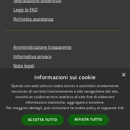
Segnalazione disservizio
Leggi le FAQ
Richiesta assistenza
Amministrazione trasparente
Informativa privacy
Note legali
×
Dichiarazione di accessibilità
Informazioni sui cookie
Questo sito web utilizza cookie tecnici e assimilati strettamente
necessari al corretto funzionamento e alla navigazione del sito,
nonché un cookie tecnico analitico al solo fine di elaborare
informazioni statistiche, aggregate e anonime.
RSS
Copyright © 2026 • Comune di
Per maggiori dettagli, può consultare la cookie policy al seguente
link
Accessibilità
Brembate • Powered by
Privacy
Municipium
Accesso
•
RIFIUTA TUTTO
ACCETTA TUTTO
Cookie
redazione