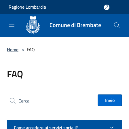
Salta al contenuto principale
Regione Lombardia
Comune di Brembate
Home
>
FAQ
FAQ
Cerca nel sito
Invio
Come accedere ai servizi sociali?