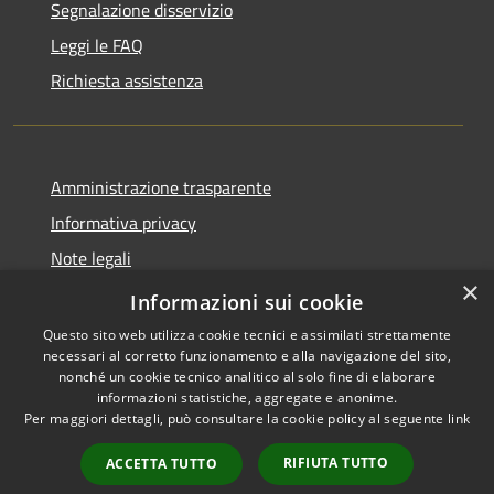
Segnalazione disservizio
Leggi le FAQ
Richiesta assistenza
Amministrazione trasparente
Informativa privacy
Note legali
×
Dichiarazione di accessibilità
Informazioni sui cookie
Questo sito web utilizza cookie tecnici e assimilati strettamente
necessari al corretto funzionamento e alla navigazione del sito,
nonché un cookie tecnico analitico al solo fine di elaborare
informazioni statistiche, aggregate e anonime.
RSS
Copyright © 2026 • Comune di
Per maggiori dettagli, può consultare la cookie policy al seguente
link
Accessibilità
Brembate • Powered by
Privacy
Municipium
Accesso
•
RIFIUTA TUTTO
ACCETTA TUTTO
Cookie
redazione