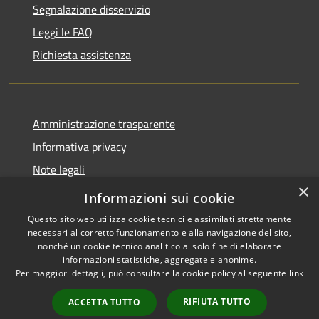
Segnalazione disservizio
Leggi le FAQ
Richiesta assistenza
Amministrazione trasparente
Informativa privacy
Note legali
×
Dichiarazione di accessibilità
Informazioni sui cookie
Questo sito web utilizza cookie tecnici e assimilati strettamente
necessari al corretto funzionamento e alla navigazione del sito,
nonché un cookie tecnico analitico al solo fine di elaborare
informazioni statistiche, aggregate e anonime.
RSS
Copyright © 2026 • Comune di
Per maggiori dettagli, può consultare la cookie policy al seguente
link
Accessibilità
Brembate • Powered by
Privacy
Municipium
Accesso
•
RIFIUTA TUTTO
ACCETTA TUTTO
Cookie
redazione