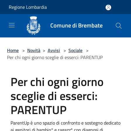
Salta al contenuto principale
Regione Lombardia
Comune di Brembate
Home
>
Novità
>
Avvisi
>
Sociale
>
Per chi ogni giorno sceglie di esserci: PARENTUP
Per chi ogni giorno
sceglie di esserci:
PARENTUP
ParentUp è uno spazio di confronto e sostegno dedicato
ai genitori di bambin* e ragazz* con diagnosi di