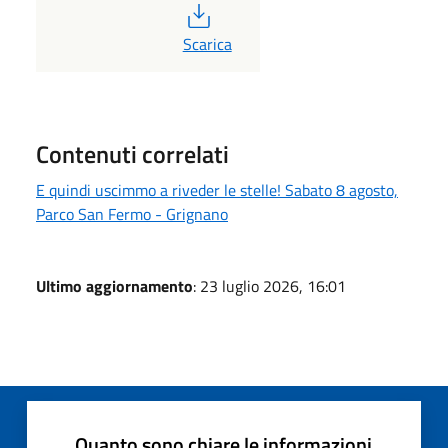
PDF
Scarica
Contenuti correlati
E quindi uscimmo a riveder le stelle! Sabato 8 agosto,
Parco San Fermo - Grignano
Ultimo aggiornamento
: 23 luglio 2026, 16:01
Quanto sono chiare le informazioni