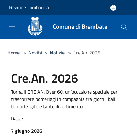
Salta al contenuto principale
Regione Lombardia
Comune di Brembate
Home
>
Novità
>
Notizie
>
Cre.An. 2026
Cre.An. 2026
Torna il CRE AN. Over 60, un’occasione speciale per
trascorrere pomeriggi in compagnia tra giochi, balli,
tombole, gite e tanto divertimento!
Data :
7 giugno 2026