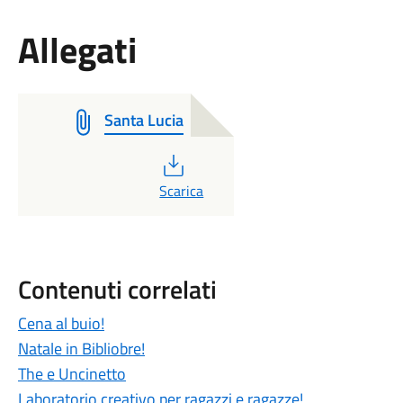
Allegati
Santa Lucia
PDF
Scarica
Contenuti correlati
Cena al buio!
Natale in Bibliobre!
The e Uncinetto
Laboratorio creativo per ragazzi e ragazze!