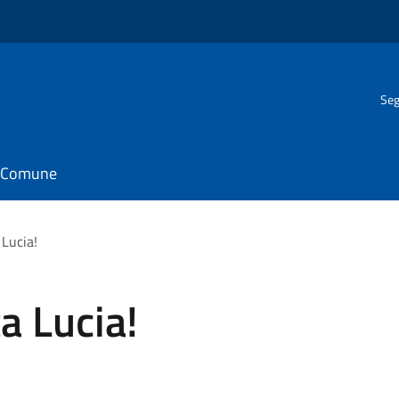
Seg
il Comune
Lucia!
a Lucia!
!