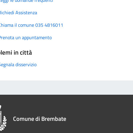
Richiedi Assistenza
Chiama il comune 035 4816011
Prenota un appuntamento
lemi in città
Segnala disservizio
Comune di Brembate