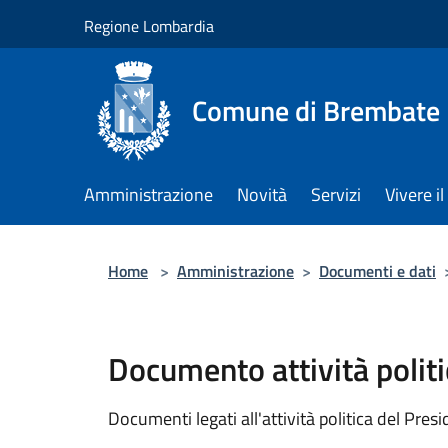
Salta al contenuto principale
Regione Lombardia
Comune di Brembate
Amministrazione
Novità
Servizi
Vivere 
Home
>
Amministrazione
>
Documenti e dati
Documento attività politi
Documenti legati all'attività politica del Pres