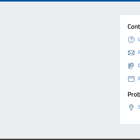
Cont
Prob