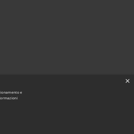
×
nzionamento e
nformazioni
Municipium
Accesso redazione
 Brembate • Powered by
•