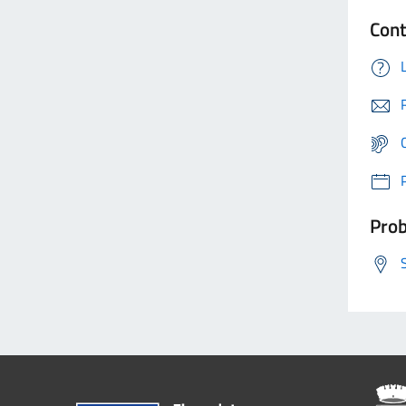
Cont
Prob