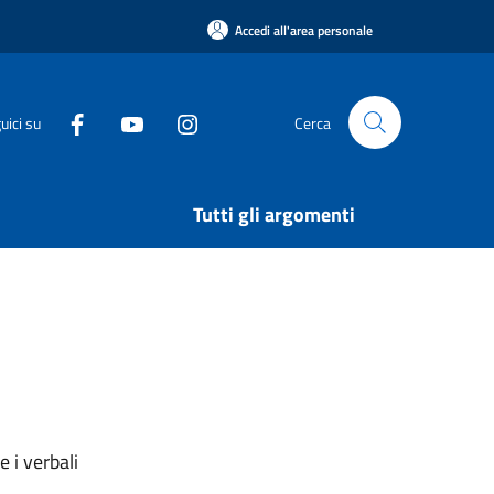
Accedi all'area personale
uici su
Cerca
Tutti gli argomenti
 i verbali