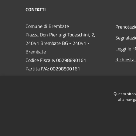
CONTATTI
Comune di Brembate
Prenotaz
Piazza Don Pierluigi Todeschini, 2,
Segnalazi
24041 Brembate BG - 24041 -
Leggi le 
Brembate
Richiesta
Codice Fiscale: 00298890161
Partita IVA: 00298890161
PEC:
protocollo_brembate@legalmail.it
Questo sito 
Centralino Unico: 035 4816011
alla navig
RSS
Accessibilità
Privacy
Cookie
Mappa de