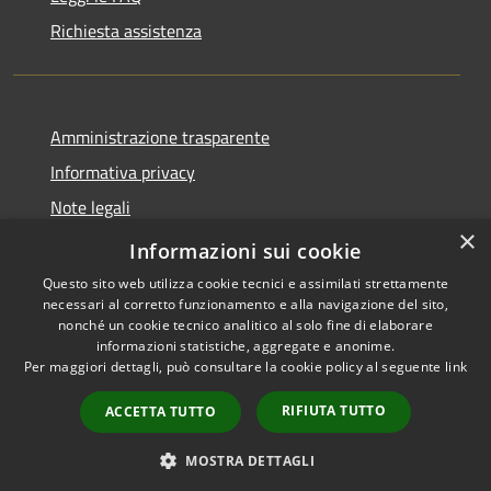
Richiesta assistenza
Amministrazione trasparente
Informativa privacy
Note legali
×
Dichiarazione di accessibilità
Informazioni sui cookie
Questo sito web utilizza cookie tecnici e assimilati strettamente
necessari al corretto funzionamento e alla navigazione del sito,
nonché un cookie tecnico analitico al solo fine di elaborare
informazioni statistiche, aggregate e anonime.
RSS
Copyright © 2026 • Comune di
Per maggiori dettagli, può consultare la cookie policy al seguente
link
Accessibilità
Brembate • Powered by
Complet
Privacy
Municipium
Accesso
•
RIFIUTA TUTTO
ACCETTA TUTTO
Indietro
Prosegui
Cookie
redazione
Mappa del sito
MOSTRA DETTAGLI