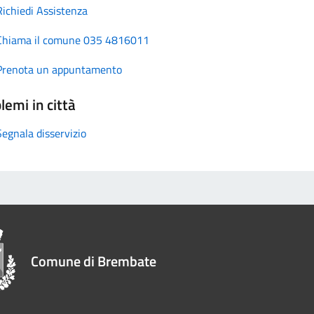
Richiedi Assistenza
Chiama il comune 035 4816011
Prenota un appuntamento
lemi in città
Segnala disservizio
Comune di Brembate