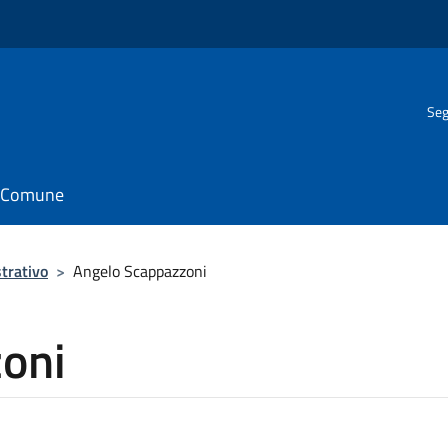
Seg
il Comune
trativo
>
Angelo Scappazzoni
oni