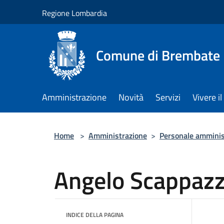
Salta al contenuto principale
Regione Lombardia
Comune di Brembate
Amministrazione
Novità
Servizi
Vivere 
Home
>
Amministrazione
>
Personale amminis
Angelo Scappazz
INDICE DELLA PAGINA