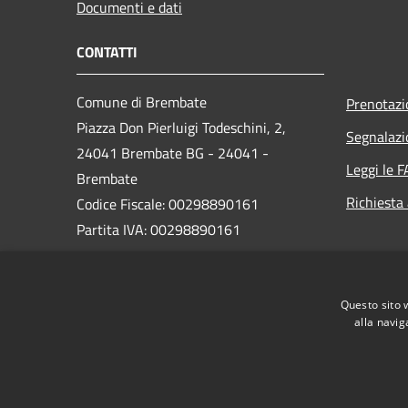
Documenti e dati
CONTATTI
Comune di Brembate
Prenotaz
Piazza Don Pierluigi Todeschini, 2,
Segnalazi
24041 Brembate BG - 24041 -
Leggi le 
Brembate
Richiesta
Codice Fiscale: 00298890161
Partita IVA: 00298890161
PEC:
protocollo_brembate@legalmail.it
Questo sito 
Centralino Unico: 035 4816011
alla navig