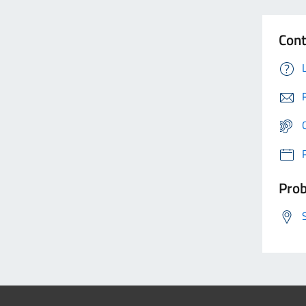
Cont
Prob