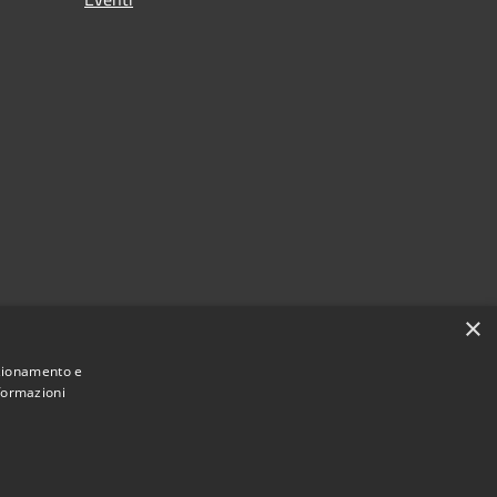
×
nzionamento e
nformazioni