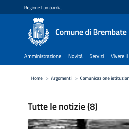
Salta al contenuto principale
Regione Lombardia
Comune di Brembate
Amministrazione
Novità
Servizi
Vivere 
Home
>
Argomenti
>
Comunicazione istituzio
Tutte le notizie (8)