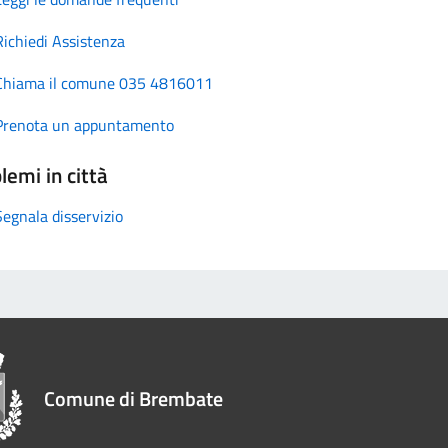
Richiedi Assistenza
Chiama il comune 035 4816011
Prenota un appuntamento
lemi in città
Segnala disservizio
Comune di Brembate