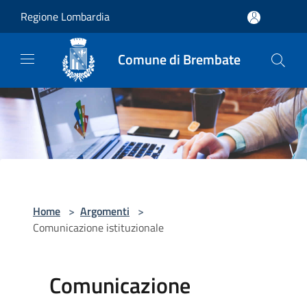
Salta al contenuto principale
Regione Lombardia
Comune di Brembate
Home
>
Argomenti
>
Comunicazione istituzionale
Comunicazione