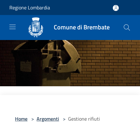
Salta al contenuto principale
Regione Lombardia
Comune di Brembate
Home
>
Argomenti
>
Gestione rifiuti