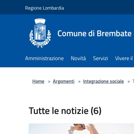
Salta al contenuto principale
Regione Lombardia
Comune di Brembate
Amministrazione
Novità
Servizi
Vivere 
Home
>
Argomenti
>
Integrazione sociale
>
Tutte le notizie (6)