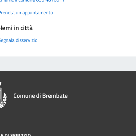
Prenota un appuntamento
lemi in città
Segnala disservizio
Comune di Brembate
E DI SERVIZIO