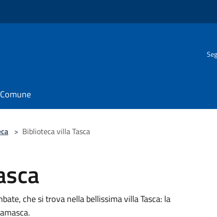
Seg
il Comune
eca
>
Biblioteca villa Tasca
Tasca
ate, che si trova nella bellissima villa Tasca: la
rgamasca.