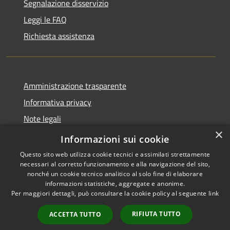
Segnalazione disservizio
Leggi le FAQ
Richiesta assistenza
Amministrazione trasparente
Informativa privacy
Note legali
×
Dichiarazione di accessibilità
Informazioni sui cookie
Questo sito web utilizza cookie tecnici e assimilati strettamente
necessari al corretto funzionamento e alla navigazione del sito,
nonché un cookie tecnico analitico al solo fine di elaborare
informazioni statistiche, aggregate e anonime.
RSS
Copyright © 2026 • Comune di
Per maggiori dettagli, può consultare la cookie policy al seguente
link
Accessibilità
Brembate • Powered by
Privacy
Municipium
Accesso
•
RIFIUTA TUTTO
ACCETTA TUTTO
Cookie
redazione