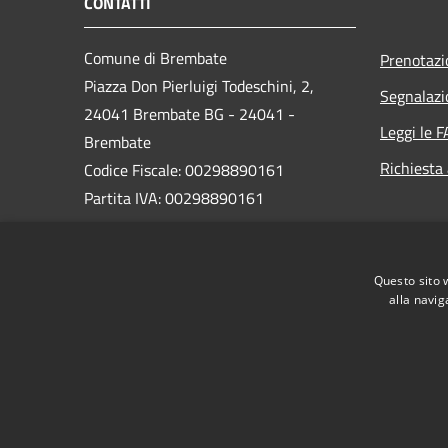
CONTATTI
Comune di Brembate
Prenotaz
Piazza Don Pierluigi Todeschini, 2,
Segnalazi
24041 Brembate BG - 24041 -
Leggi le 
Brembate
Richiesta
Codice Fiscale: 00298890161
Partita IVA: 00298890161
PEC:
protocollo_brembate@legalmail.it
Questo sito 
Centralino Unico: 035 4816011
alla navig
RSS
Accessibilità
Privacy
Cookie
Mappa de