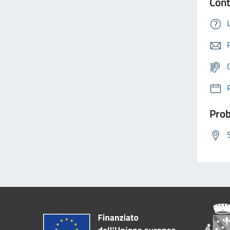
Cont
Prob