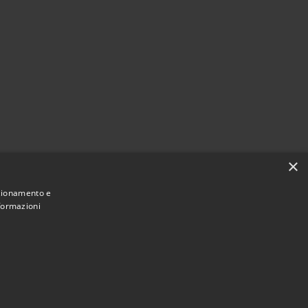
×
nzionamento e
nformazioni
Municipium
Accesso redazione
 Brembate • Powered by
•