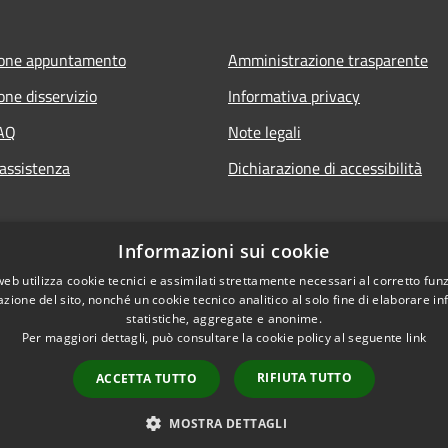
ione appuntamento
Amministrazione trasparente
one disservizio
Informativa privacy
FAQ
Note legali
 assistenza
Dichiarazione di accessibilità
Informazioni sui cookie
web utilizza cookie tecnici e assimilati strettamente necessari al corretto fu
azione del sito, nonché un cookie tecnico analitico al solo fine di elaborare i
statistiche, aggregate e anonime.
Per maggiori dettagli, può consultare la cookie policy al seguente
link
RIFIUTA TUTTO
ACCETTA TUTTO
l sito
Copyright © 2026 • Comune di
MOSTRA DETTAGLI