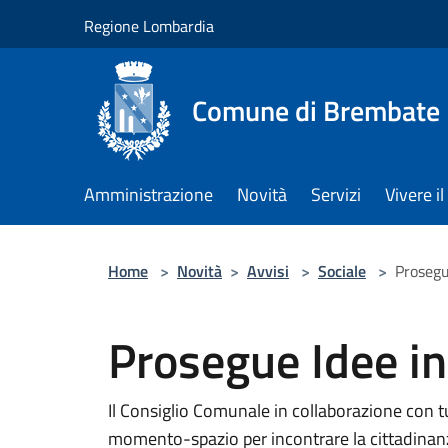
Salta al contenuto principale
Regione Lombardia
Comune di Brembate
Amministrazione
Novità
Servizi
Vivere 
Home
>
Novità
>
Avvisi
>
Sociale
>
Prosegu
Prosegue Idee i
Il Consiglio Comunale in collaborazione con t
momento-spazio per incontrare la cittadinanz