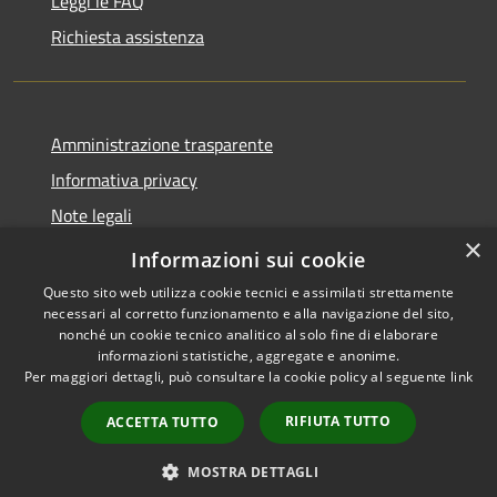
Leggi le FAQ
Richiesta assistenza
Amministrazione trasparente
Informativa privacy
Note legali
×
Dichiarazione di accessibilità
Informazioni sui cookie
Questo sito web utilizza cookie tecnici e assimilati strettamente
necessari al corretto funzionamento e alla navigazione del sito,
nonché un cookie tecnico analitico al solo fine di elaborare
informazioni statistiche, aggregate e anonime.
RSS
Copyright © 2026 • Comune di
Per maggiori dettagli, può consultare la cookie policy al seguente
link
Accessibilità
Brembate • Powered by
Privacy
Municipium
Accesso
•
RIFIUTA TUTTO
ACCETTA TUTTO
Cookie
redazione
Mappa del sito
MOSTRA DETTAGLI