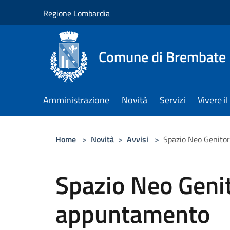
Salta al contenuto principale
Regione Lombardia
Comune di Brembate
Amministrazione
Novità
Servizi
Vivere 
Home
>
Novità
>
Avvisi
>
Spazio Neo Genito
Spazio Neo Genit
appuntamento