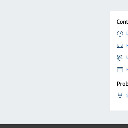
Cont
Prob