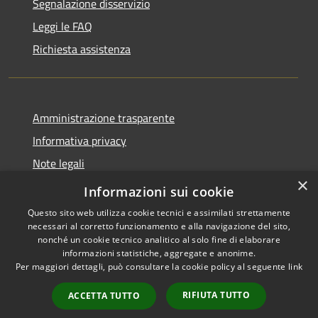
Segnalazione disservizio
Leggi le FAQ
Richiesta assistenza
Amministrazione trasparente
Informativa privacy
Note legali
×
Dichiarazione di accessibilità
Informazioni sui cookie
Questo sito web utilizza cookie tecnici e assimilati strettamente
necessari al corretto funzionamento e alla navigazione del sito,
nonché un cookie tecnico analitico al solo fine di elaborare
informazioni statistiche, aggregate e anonime.
RSS
Copyright © 2026 • Comune di
Per maggiori dettagli, può consultare la cookie policy al seguente
link
Accessibilità
Brembate • Powered by
Privacy
Municipium
Accesso
•
RIFIUTA TUTTO
ACCETTA TUTTO
Cookie
redazione