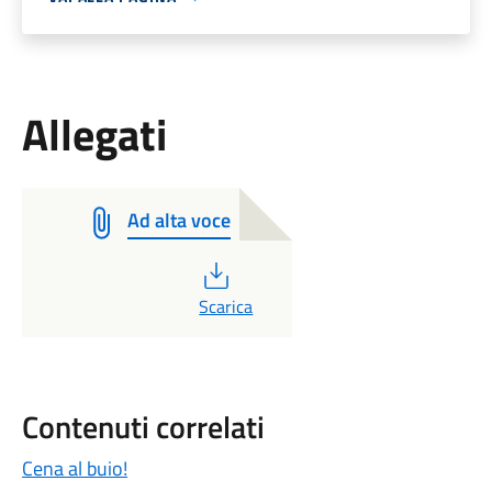
Allegati
Ad alta voce
PDF
Scarica
Contenuti correlati
Cena al buio!