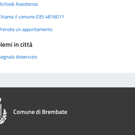
Richiedi Assistenza
Chiama il comune 035 4816011
Prenota un appuntamento
lemi in città
Segnala disservizio
Comune di Brembate