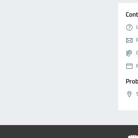
Cont
Prob