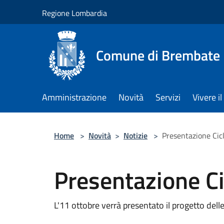
Salta al contenuto principale
Regione Lombardia
Comune di Brembate
Amministrazione
Novità
Servizi
Vivere 
Home
>
Novità
>
Notizie
>
Presentazione Ciclo
Presentazione Cic
L'11 ottobre verrà presentato il progetto delle 