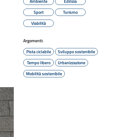
Ambiente
Edilizia
Sport
Turismo
Viabilità
Argomenti:
Pista ciclabile
Sviluppo sostenibile
Tempo libero
Urbanizzazione
Mobilità sostenibile