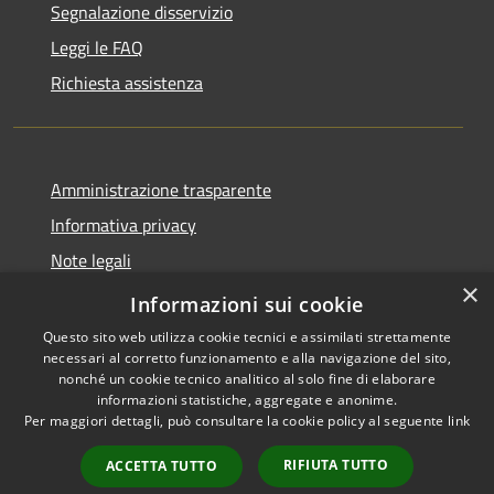
Segnalazione disservizio
Leggi le FAQ
Richiesta assistenza
Amministrazione trasparente
Informativa privacy
Note legali
×
Dichiarazione di accessibilità
Informazioni sui cookie
Questo sito web utilizza cookie tecnici e assimilati strettamente
necessari al corretto funzionamento e alla navigazione del sito,
nonché un cookie tecnico analitico al solo fine di elaborare
informazioni statistiche, aggregate e anonime.
RSS
Copyright © 2026 • Comune di
Per maggiori dettagli, può consultare la cookie policy al seguente
link
Accessibilità
Brembate • Powered by
Privacy
Municipium
Accesso
•
RIFIUTA TUTTO
ACCETTA TUTTO
Cookie
redazione