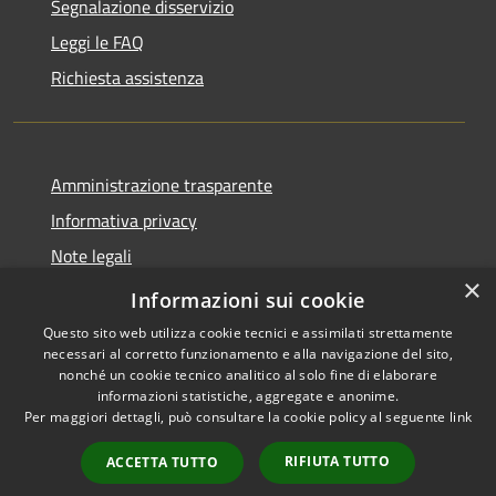
Segnalazione disservizio
Leggi le FAQ
Richiesta assistenza
Amministrazione trasparente
Informativa privacy
Note legali
×
Dichiarazione di accessibilità
Informazioni sui cookie
Questo sito web utilizza cookie tecnici e assimilati strettamente
necessari al corretto funzionamento e alla navigazione del sito,
nonché un cookie tecnico analitico al solo fine di elaborare
informazioni statistiche, aggregate e anonime.
RSS
Copyright © 2026 • Comune di
Per maggiori dettagli, può consultare la cookie policy al seguente
link
Accessibilità
Brembate • Powered by
Privacy
Municipium
Accesso
•
RIFIUTA TUTTO
ACCETTA TUTTO
Cookie
redazione